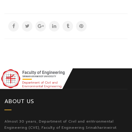
ABOUT US
Almost 30 years, Department of Civil and enVironmental
Engineering (CVE), Faculty of Engineering Srinakharinwirot