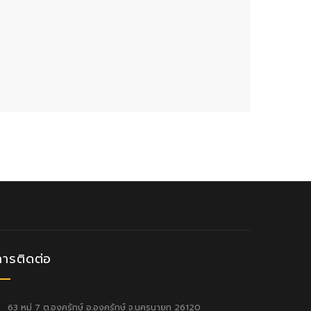
การติดต่อ
63 หมู่ 7 ต.องครักษ์ อ.องครักษ์ จ.นครนายก 26120