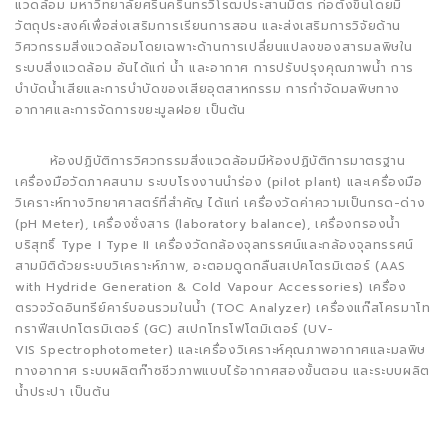
แวดล้อม มหาวิทยาลัยศรีนครินทรวิโรฒประสานมิตร ก่อตั้งขึ้นโดยมี
วัตถุประสงค์เพื่อส่งเสริมการเรียนการสอน และส่งเสริมการวิจัยด้าน
วิศวกรรมสิ่งแวดล้อมโดยเฉพาะด้านการเปลี่ยนแปลงของสารมลพิษใน
ระบบสิ่งแวดล้อม อันได้แก่ น้ำ และอากาศ การปรับปรุงคุณภาพน้ำ การ
บำบัดน้ำเสียและการบำบัดของเสียอุตสาหกรรม การกำจัดมลพิษทาง
อากาศและการจัดการขยะมูลฝอย เป็นต้น
ห้องปฏิบัติการวิศวกรรมสิ่งแวดล้อมมีห้องปฏิบัติการมาตรฐาน
เครื่องมือวัดภาคสนาม ระบบโรงงานนำร่อง (pilot plant) และเครื่องมือ
วิเคราะห์ทางวิทยาศาสตร์ที่สำคัญ ได้แก่ เครื่องวัดค่าความเป็นกรด-ด่าง
(pH Meter), เครื่องชั่งสาร (laboratory balance), เครื่องกรองน้ำ
บริสุทธิ์ Type I Type II เครื่องวัดกล้องจุลทรรศน์และกล้องจุลทรรศน์
สามมิติด้วยระบบวิเคราะห์ภาพ, อะตอมดูดกลืนสเปคโตรมิเตอร์ (AAS
with Hydride Generation & Cold Vapour Accessories) เครื่อง
ตรวจวัดอินทรีย์คาร์บอนรวมในน้ำ (TOC Analyzer) เครื่องแก๊สโครมาโท
กราฟีสเปกโตรมิเตอร์ (GC) สเปกโทรโฟโตมิเตอร์ (UV-
VIS Spectrophotometer) และเครื่องวิเคราะห์คุณภาพอากาศและมลพิษ
ทางอากาศ ระบบผลิตก๊าซชีวภาพแบบไร้อากาศสองขั้นตอน และระบบผลิต
น้ำประปา เป็นต้น