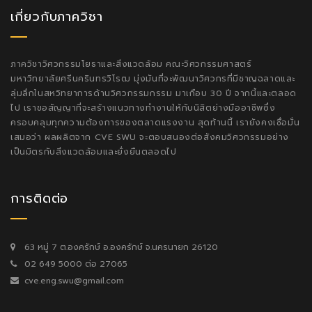
เกี่ยวกับภาควิชา
ภาควิชาวิศวกรรมโยธาและสิ่งแวดล้อม คณะวิศวกรรมศาสตร์
มหาวิทยาลัยศรีนครินทรวิโรฒ มุ่งมันที่จะพัฒนาวิศวกรที่มีชาญฉลาดและ
ลุ่มลึกในสหวิทยาการด้านวิศวกรรมกรรม มาเกือบ 30 ปี จากนี้และตลอด
ไป เราขอสัญญาที่จะสร้างแนวทางทำงานให้กับนิสิตย่างมืออาชีพซึ่ง
ครอบคลุมทุกความต้องการของตลาดแรงงาน สุดท้านนี้ เรายังคงเชื่อมั่น
เสมอว่า ผลผลิตจาก CVE SWU จะตอบสนองต่อสังคมวิศวกรรมอย่าง
เป็นมิตรกับสิ่งแวดล้อมและยั่งยืนตลอดไป
การติดต่อ
63 หมู่ 7 ต.องครักษ์ อ.องครักษ์ จ.นครนายก 26120
02 649 5000 ต่อ 27065
cve.eng.swu@gmail.com